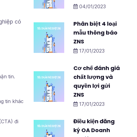
04/01/2023
ghiệp có
Phân biệt 4 loại
mẫu thông báo
ZNS
17/01/2023
Cơ chế đánh giá
chất lượng và
hận tin.
quyền lợi gửi
ZNS
g tin khác
17/01/2023
Điều kiện đăng
(CTA) đi
ký OA Doanh