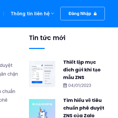
Thông tin liên hệ
Đăng Nhập
Tin tức mới
Thiết lập mục
 duyệt
đích gửi khi tạo
găn chặn
mẫu ZNS
04/01/2023
u chuẩn
Tìm hiểu về tiêu
 phê
chuẩn phê duyệt
ZNS của Zalo