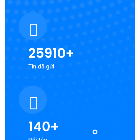
25910
Tin đã gửi
140
Đối tác